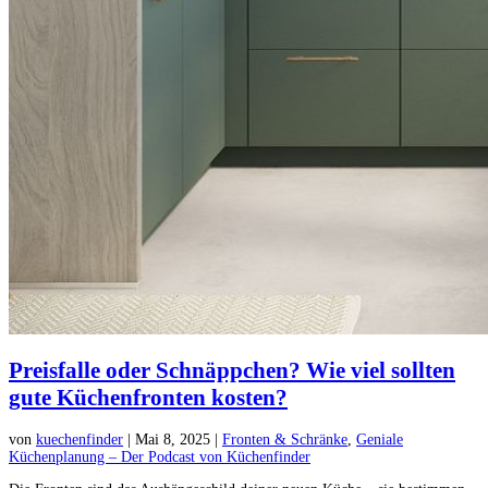
Preisfalle oder Schnäppchen? Wie viel sollten
gute Küchenfronten kosten?
von
kuechenfinder
|
Mai 8, 2025
|
Fronten & Schränke
,
Geniale
Küchenplanung – Der Podcast von Küchenfinder