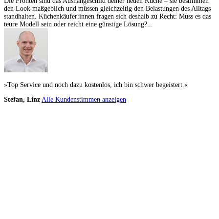
Die Fronten sind das Aushängeschild deiner neuen Küche – sie bestimmen
den Look maßgeblich und müssen gleichzeitig den Belastungen des Alltags
standhalten. Küchenkäufer:innen fragen sich deshalb zu Recht: Muss es das
teure Modell sein oder reicht eine günstige Lösung?...
»Top Service und noch dazu kostenlos, ich bin schwer begeistert.«
Stefan, Linz
Alle Kundenstimmen anzeigen
Küchenstudios
Küchenstudio finden
Empfehlung anfordern
Küchenstudios:
Berlin
,
Hamburg
,
München
,
Vorarlberg
,
Oberösterreich
,
Wien
,
Düsseldorf
,
Frankfurt
,
Köln
,
Stuttgart
,
Franke
,
Siemens
Gutscheine:
Ikea Gutscheine
,
XXXLutz Gutscheine
,
Dyson Gutscheine
,
toom
Gutscheine
,
Baur Gutscheine
,
MyRobotcenter Gutscheine
,
Höffner Gutscheine
Inspiration & Infos
Küchenplanung
Küchen Reinigung
Küchen-Ratgeber
Über Küchenfinder