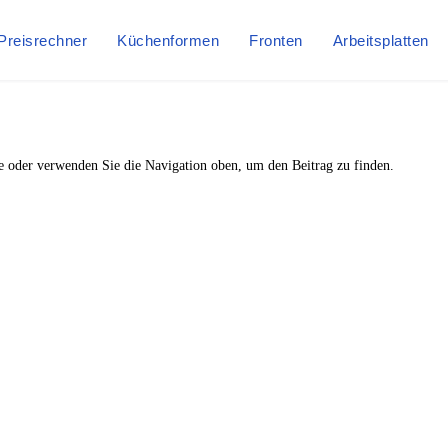
Preisrechner
Küchenformen
Fronten
Arbeitsplatten
he oder verwenden Sie die Navigation oben, um den Beitrag zu finden.
eldorf
,
Frankfurt
,
Köln
,
Stuttgart
,
Franke
,
Siemens
heine
,
Baur Gutscheine
,
MyRobotcenter Gutscheine
,
Höffner Gutscheine