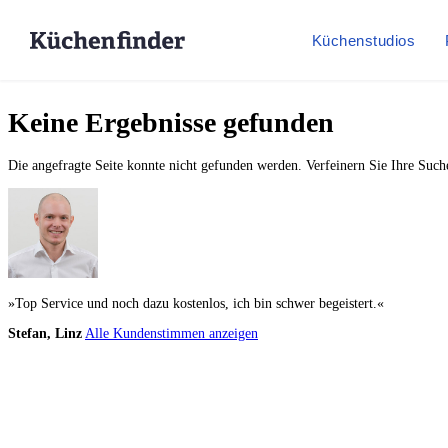
Küchenstudios
Keine Ergebnisse gefunden
Die angefragte Seite konnte nicht gefunden werden. Verfeinern Sie Ihre Suc
»Top Service und noch dazu kostenlos, ich bin schwer begeistert.«
Stefan, Linz
Alle Kundenstimmen anzeigen
Küchenstudio finden
Empfehlung anfordern
Küchenstudios
Küchenstudios:
Berlin
,
Hamburg
,
München
,
Vorarlberg
,
Oberösterreich
,
Wien
,
Düss
Gutscheine:
Ikea Gutscheine
,
XXXLutz Gutscheine
,
Dyson Gutscheine
,
toom Gutsc