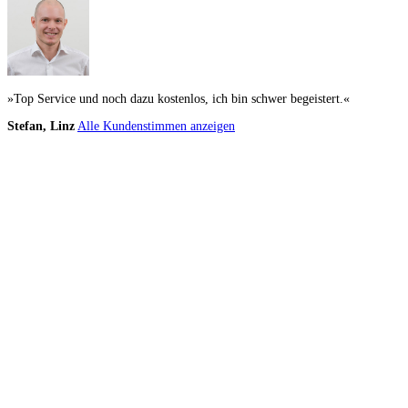
»Top Service und noch dazu kostenlos, ich bin schwer begeistert.«
Stefan, Linz
Alle Kundenstimmen anzeigen
Küchenstudio finden
Empfehlung anfordern
Küchenstudios
Küchenstudios:
Berlin
,
Hamburg
,
München
,
Vorarlberg
,
Oberösterreich
,
Wien
,
Düss
Gutscheine:
Ikea Gutscheine
,
XXXLutz Gutscheine
,
Dyson Gutscheine
,
toom Gutsc
Küchenplanung
Küchen Reinigung
Inspiration & Infos
Küchen-Ratgeber
Über Küchenfinder
Hilfe/FAQ
Badratgeber.com
Infos für Anbieter
Werben auf Küchenfinder: Top-Platzierung für Ihr Küchenstudio
Für Küchenexperten
Küchenstudio eintragen
Anbieter-Login