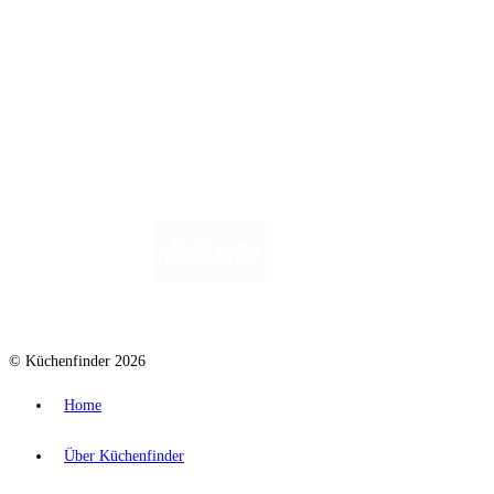
Wir helfen dir gerne weiter. Du erreichst uns unter
info@kuechenfinder.com
.
Hast du Fragen?
© Küchenfinder 2026
Home
Über Küchenfinder