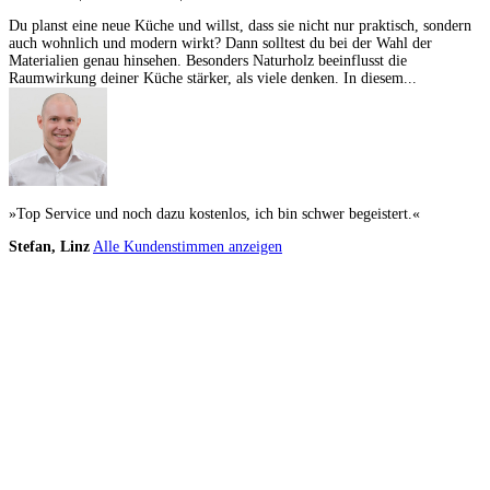
Du planst eine neue Küche und willst, dass sie nicht nur praktisch, sondern
auch wohnlich und modern wirkt? Dann solltest du bei der Wahl der
Materialien genau hinsehen. Besonders Naturholz beeinflusst die
Raumwirkung deiner Küche stärker, als viele denken. In diesem...
»Top Service und noch dazu kostenlos, ich bin schwer begeistert.«
Stefan, Linz
Alle Kundenstimmen anzeigen
Küchenstudios
Küchenstudio finden
Empfehlung anfordern
Küchenstudios:
Berlin
,
Hamburg
,
München
,
Vorarlberg
,
Oberösterreich
,
Wien
,
Düsseldorf
,
Frankfurt
,
Köln
,
Stuttgart
,
Franke
,
Siemens
Gutscheine:
Ikea Gutscheine
,
XXXLutz Gutscheine
,
Dyson Gutscheine
,
toom
Gutscheine
,
Baur Gutscheine
,
MyRobotcenter Gutscheine
,
Höffner Gutscheine
Inspiration & Infos
Küchenplanung
Küchen Reinigung
Küchen-Ratgeber