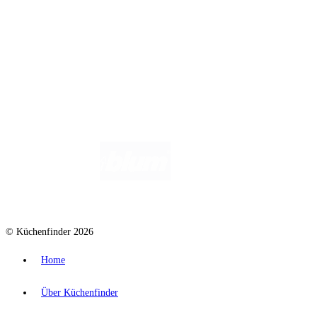
Wir helfen dir gerne weiter. Du erreichst uns unter
info@kuechenfinder.com
.
Hast du Fragen?
© Küchenfinder 2026
Home
Über Küchenfinder