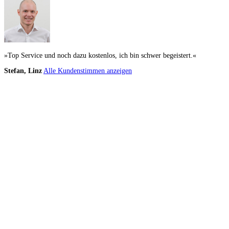
»Top Service und noch dazu kostenlos, ich bin schwer begeistert.«
Stefan, Linz
Alle Kundenstimmen anzeigen
Küchenstudio finden
Empfehlung anfordern
Küchenstudios
Küchenstudios:
Berlin
,
Hamburg
,
München
,
Vorarlberg
,
Oberösterreich
,
Wien
,
Düss
Gutscheine:
Ikea Gutscheine
,
XXXLutz Gutscheine
,
Dyson Gutscheine
,
toom Gutsc
Küchenplanung
Küchen Reinigung
Inspiration & Infos
Küchen-Ratgeber
Über Küchenfinder
Hilfe/FAQ
Badratgeber.com
Infos für Anbieter
Werben auf Küchenfinder: Top-Platzierung für Ihr Küchenstudio
Für Küchenexperten
Küchenstudio eintragen
Anbieter-Login