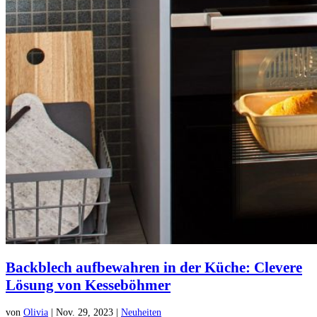
Backblech aufbewahren in der Küche: Clevere
Lösung von Kesseböhmer
von
Olivia
|
Nov. 29, 2023
|
Neuheiten