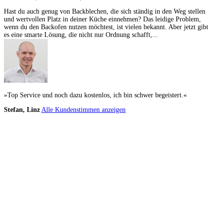
Hast du auch genug von Backblechen, die sich ständig in den Weg stellen
und wertvollen Platz in deiner Küche einnehmen? Das leidige Problem,
wenn du den Backofen nutzen möchtest, ist vielen bekannt. Aber jetzt gibt
es eine smarte Lösung, die nicht nur Ordnung schafft,...
»Top Service und noch dazu kostenlos, ich bin schwer begeistert.«
Stefan, Linz
Alle Kundenstimmen anzeigen
Küchenstudios
Küchenstudio finden
Empfehlung anfordern
Küchenstudios:
Berlin
,
Hamburg
,
München
,
Vorarlberg
,
Oberösterreich
,
Wien
,
Düsseldorf
,
Frankfurt
,
Köln
,
Stuttgart
,
Franke
,
Siemens
Gutscheine:
Ikea Gutscheine
,
XXXLutz Gutscheine
,
Dyson Gutscheine
,
toom
Gutscheine
,
Baur Gutscheine
,
MyRobotcenter Gutscheine
,
Höffner Gutscheine
Inspiration & Infos
Küchenplanung
Küchen Reinigung
Küchen-Ratgeber