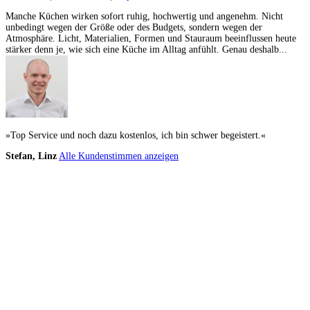
Manche Küchen wirken sofort ruhig, hochwertig und angenehm. Nicht
unbedingt wegen der Größe oder des Budgets, sondern wegen der
Atmosphäre. Licht, Materialien, Formen und Stauraum beeinflussen heute
stärker denn je, wie sich eine Küche im Alltag anfühlt. Genau deshalb...
»Top Service und noch dazu kostenlos, ich bin schwer begeistert.«
Stefan, Linz
Alle Kundenstimmen anzeigen
Küchenstudios
Küchenstudio finden
Empfehlung anfordern
Küchenstudios:
Berlin
,
Hamburg
,
München
,
Vorarlberg
,
Oberösterreich
,
Wien
,
Düsseldorf
,
Frankfurt
,
Köln
,
Stuttgart
,
Franke
,
Siemens
Gutscheine:
Ikea Gutscheine
,
XXXLutz Gutscheine
,
Dyson Gutscheine
,
toom
Gutscheine
,
Baur Gutscheine
,
MyRobotcenter Gutscheine
,
Höffner Gutscheine
Inspiration & Infos
Küchenplanung
Küchen Reinigung
Küchen-Ratgeber