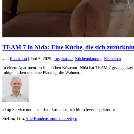
TEAM 7 in Nida: Eine Küche, die sich zurückni
von
Redaktion
|
Juni 5, 2025
|
Inspiration
,
Küchenplanung
,
Neuheiten
In einem Apartment im litauischen Küstenort Nida hat TEAM 7 gezeigt, was ei
ruhige Farben und eine Planung, die Wohnen,...
»Top Service und noch dazu kostenlos, ich bin schwer begeistert.«
Stefan, Linz
Alle Kundenstimmen anzeigen
Küchenstudio finden