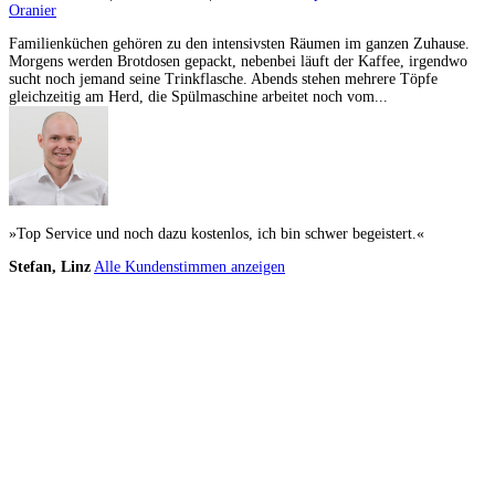
Oranier
Familienküchen gehören zu den intensivsten Räumen im ganzen Zuhause.
Morgens werden Brotdosen gepackt, nebenbei läuft der Kaffee, irgendwo
sucht noch jemand seine Trinkflasche. Abends stehen mehrere Töpfe
gleichzeitig am Herd, die Spülmaschine arbeitet noch vom...
»Top Service und noch dazu kostenlos, ich bin schwer begeistert.«
Stefan, Linz
Alle Kundenstimmen anzeigen
Küchenstudios
Küchenstudio finden
Empfehlung anfordern
Küchenstudios:
Berlin
,
Hamburg
,
München
,
Vorarlberg
,
Oberösterreich
,
Wien
,
Düsseldorf
,
Frankfurt
,
Köln
,
Stuttgart
,
Franke
,
Siemens
Gutscheine:
Ikea Gutscheine
,
XXXLutz Gutscheine
,
Dyson Gutscheine
,
toom
Gutscheine
,
Baur Gutscheine
,
MyRobotcenter Gutscheine
,
Höffner Gutscheine
Inspiration & Infos
Küchenplanung
Küchen Reinigung