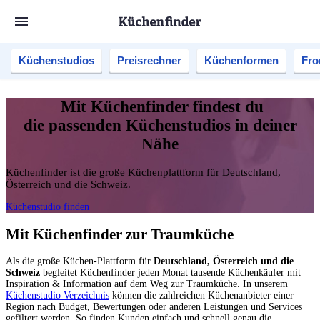
Küchenstudios
Preisrechner
Küchenformen
Fro
Mit Küchenfinder findest du
die passenden Küchenstudios in deiner
Nähe
Küchenfinder ist die große Küchenplattform für Deutschland,
Österreich und die Schweiz.
Küchenstudio finden
Mit Küchenfinder zur Traumküche
Als die große Küchen-Plattform für
Deutschland, Österreich und die
Schweiz
begleitet Küchenfinder jeden Monat tausende Küchenkäufer mit
Inspiration & Information auf dem Weg zur Traumküche. In unserem
Küchenstudio Verzeichnis
können die zahlreichen Küchenanbieter einer
Region nach Budget, Bewertungen oder anderen Leistungen und Services
gefiltert werden. So finden Kunden einfach und schnell genau die