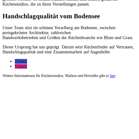
Küchenstudios, die zu ihren Vorstellungen passen.
Handschlagqualität vom Bodensee
Unser Team sitzt im schönen Vorarlberg am Bodensee, zwischen
preisgekrönter Architektur, zahlreichen
Handwerksbetrieben und Größen der Küchenbranche wie Blum und Grass.
Dieser Ursprung hat uns geprägt. Darum setzt Küchenfinder auf Vertrauen,
Handschlagqualität und eine Zusammenarbeit auf Augenhöhe.
Folgen
Folgen
Weitere Informationen für Küchenstudios, Marken und Hersteller gibt es
hier
.
Küchenstudios
Küchenstudio finden
Empfehlung anfordern
Küchenstudios:
Berlin
,
Hamburg
,
München
,
Vorarlberg
,
Oberösterreich
,
Wien
,
Düsseldorf
,
Frankfurt
,
Köln
,
Stuttgart
,
Franke
,
Siemens
Gutscheine:
Ikea Gutscheine
,
XXXLutz Gutscheine
,
Dyson Gutscheine
,
toom
Gutscheine
,
Baur Gutscheine
,
MyRobotcenter Gutscheine
,
Höffner Gutscheine
Inspiration & Infos
Küchenplanung