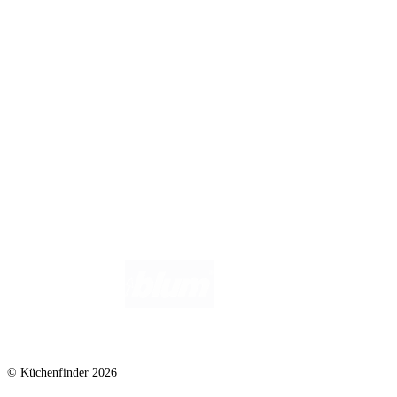
Infos für Anbieter
Werben auf Küchenfinder: Top-Platzierung für Ihr Küchenstudio
Für Küchenexperten
Küchenstudio eintragen
Anbieter-Login
Wir helfen dir gerne weiter. Du erreichst uns unter
info@kuechenfinder.com
.
Hast du Fragen?
© Küchenfinder 2026