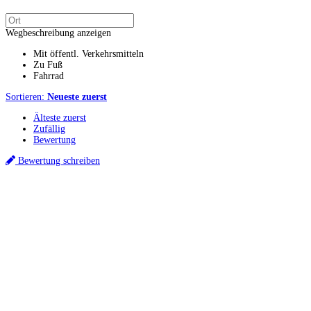
Wegbeschreibung anzeigen
Mit öffentl. Verkehrsmitteln
Zu Fuß
Fahrrad
Sortieren:
Neueste zuerst
Älteste zuerst
Zufällig
Bewertung
Bewertung schreiben
Küchenstudio finden
Empfehlung anfordern
Küchenstudios
Küchenstudios:
Berlin
,
Hamburg
,
München
,
Vorarlberg
,
Oberösterreich
,
Wien
,
Düss
Gutscheine:
Ikea Gutscheine
,
XXXLutz Gutscheine
,
Dyson Gutscheine
,
toom Gutsc
Küchenplanung
Küchen Reinigung
Inspiration & Infos
Küchen-Ratgeber
Über Küchenfinder
Hilfe/FAQ
Badratgeber.com