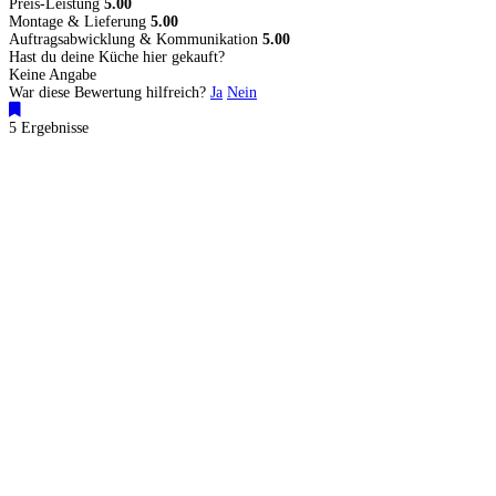
Preis-Leistung
5.00
Montage & Lieferung
5.00
Auftragsabwicklung & Kommunikation
5.00
Hast du deine Küche hier gekauft?
Keine Angabe
War diese Bewertung hilfreich?
Ja
Nein
5 Ergebnisse
Küchenstudios
Küchenstudio finden
Empfehlung anfordern
Küchenstudios:
Berlin
,
Hamburg
,
München
,
Vorarlberg
,
Oberösterreich
,
Wien
,
Düsseldorf
,
Frankfurt
,
Köln
,
Stuttgart
,
Franke
,
Siemens
Gutscheine:
Ikea Gutscheine
,
XXXLutz Gutscheine
,
Dyson Gutscheine
,
toom
Gutscheine
,
Baur Gutscheine
,
MyRobotcenter Gutscheine
,
Höffner Gutscheine
Inspiration & Infos
Küchenplanung
Küchen Reinigung
Küchen-Ratgeber
Über Küchenfinder
Hilfe/FAQ
Badratgeber.com
Für Küchenexperten
Infos für Anbieter