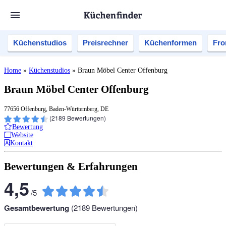
Küchenstudios
Preisrechner
Küchenformen
Fro
Home
»
Küchenstudios
»
Braun Möbel Center Offenburg
Braun Möbel Center Offenburg
77656 Offenburg, Baden-Württemberg, DE
(
2189
Bewertungen)
Bewertung
Website
Kontakt
Bewertungen & Erfahrungen
4,5
/
5
Gesamtbewertung
(
2189
Bewertungen)