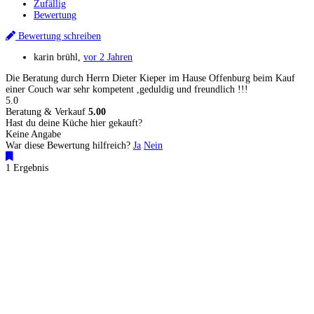
Zufällig
Bewertung
Bewertung schreiben
karin brühl
,
vor 2 Jahren
Die Beratung durch Herrn Dieter Kieper im Hause Offenburg beim Kauf
einer Couch war sehr kompetent ,geduldig und freundlich !!!
5.0
Beratung & Verkauf
5.00
Hast du deine Küche hier gekauft?
Keine Angabe
War diese Bewertung hilfreich?
Ja
Nein
1 Ergebnis
Küchenstudios
Küchenstudio finden
Empfehlung anfordern
Küchenstudios:
Berlin
,
Hamburg
,
München
,
Vorarlberg
,
Oberösterreich
,
Wien
,
Düsseldorf
,
Frankfurt
,
Köln
,
Stuttgart
,
Franke
,
Siemens
Gutscheine:
Ikea Gutscheine
,
XXXLutz Gutscheine
,
Dyson Gutscheine
,
toom
Gutscheine
,
Baur Gutscheine
,
MyRobotcenter Gutscheine
,
Höffner Gutscheine
Inspiration & Infos
Küchenplanung
Küchen Reinigung