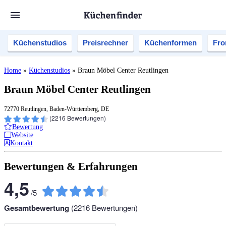
Küchenstudios
Preisrechner
Küchenformen
Fro
Home
»
Küchenstudios
»
Braun Möbel Center Reutlingen
Braun Möbel Center Reutlingen
72770 Reutlingen, Baden-Württemberg, DE
(
2216
Bewertungen)
Bewertung
Website
Kontakt
Bewertungen & Erfahrungen
4,5
/
5
Gesamtbewertung
(
2216
Bewertungen)