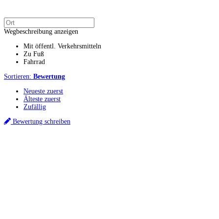
Wegbeschreibung anzeigen
Mit öffentl. Verkehrsmitteln
Zu Fuß
Fahrrad
Sortieren:
Bewertung
Neueste zuerst
Älteste zuerst
Zufällig
Bewertung schreiben
Küchenstudios
Küchenstudio finden
Empfehlung anfordern
Küchenstudios:
Berlin
,
Hamburg
,
München
,
Vorarlberg
,
Oberösterreich
,
Wien
,
Düsseldorf
,
Frankfurt
,
Köln
,
Stuttgart
,
Franke
,
Siemens
Gutscheine:
Ikea Gutscheine
,
XXXLutz Gutscheine
,
Dyson Gutscheine
,
toom
Gutscheine
,
Baur Gutscheine
,
MyRobotcenter Gutscheine
,
Höffner Gutscheine
Inspiration & Infos
Küchenplanung