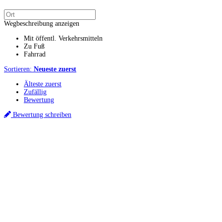
Wegbeschreibung anzeigen
Mit öffentl. Verkehrsmitteln
Zu Fuß
Fahrrad
Sortieren:
Neueste zuerst
Älteste zuerst
Zufällig
Bewertung
Bewertung schreiben
Küchenstudio finden
Empfehlung anfordern
Küchenstudios
Küchenstudios:
Berlin
,
Hamburg
,
München
,
Vorarlberg
,
Oberösterreich
,
Wien
,
Düss
Gutscheine:
Ikea Gutscheine
,
XXXLutz Gutscheine
,
Dyson Gutscheine
,
toom Gutsc
Küchenplanung
Küchen Reinigung
Inspiration & Infos
Küchen-Ratgeber
Über Küchenfinder
Hilfe/FAQ
Badratgeber.com