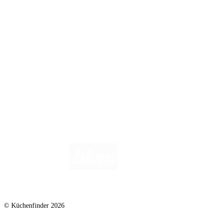
Infos für Anbieter
Werben auf Küchenfinder: Top-Platzierung für Ihr Küchenstudio
Für Küchenexperten
Küchenstudio eintragen
Anbieter-Login
Wir helfen dir gerne weiter. Du erreichst uns unter
info@kuechenfinder.com
.
Hast du Fragen?
© Küchenfinder 2026