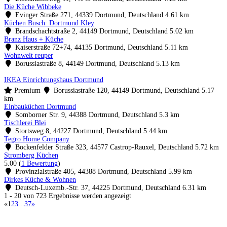
Die Küche Wibbeke
Evinger Straße 271, 44339 Dortmund, Deutschland
4.61 km
Küchen Busch: Dortmund Kley
Brandschachtstraße 2, 44149 Dortmund, Deutschland
5.02 km
Branz Haus + Küche
Kaiserstraße 72+74, 44135 Dortmund, Deutschland
5.11 km
Wohnwelt reuper
Borussiastraße 8, 44149 Dortmund, Deutschland
5.13 km
IKEA Einrichtungshaus Dortmund
Premium
Borussiastraße 120, 44149 Dortmund, Deutschland
5.17
km
Einbauküchen Dortmund
Somborner Str. 9, 44388 Dortmund, Deutschland
5.3 km
Tischlerei Blei
Stortsweg 8, 44227 Dortmund, Deutschland
5.44 km
Tegro Home Company
Bockenfelder Straße 323, 44577 Castrop-Rauxel, Deutschland
5.72 km
Stromberg Küchen
5.00
(
1 Bewertung
)
Provinzialstraße 405, 44388 Dortmund, Deutschland
5.99 km
Dirkes Küche & Wohnen
Deutsch-Luxemb.-Str. 37, 44225 Dortmund, Deutschland
6.31 km
1 - 20 von 723 Ergebnisse werden angezeigt
«
1
2
3
...
37
»