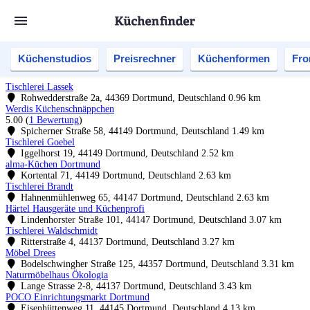
Küchenstudios
Preisrechner
Küchenformen
Fro
Tischlerei Lassek
Rohwedderstraße 2a, 44369 Dortmund, Deutschland
0.96 km
Werdis Küchenschnäppchen
5.00
(
1 Bewertung
)
Spicherner Straße 58, 44149 Dortmund, Deutschland
1.49 km
Tischlerei Goebel
Iggelhorst 19, 44149 Dortmund, Deutschland
2.52 km
alma-Küchen Dortmund
Kortental 71, 44149 Dortmund, Deutschland
2.63 km
Tischlerei Brandt
Hahnenmühlenweg 65, 44147 Dortmund, Deutschland
2.63 km
Härtel Hausgeräte und Küchenprofi
Lindenhorster Straße 101, 44147 Dortmund, Deutschland
3.07 km
Tischlerei Waldschmidt
Ritterstraße 4, 44137 Dortmund, Deutschland
3.27 km
Möbel Drees
Bodelschwingher Straße 125, 44357 Dortmund, Deutschland
3.31 km
Naturmöbelhaus Ökologia
Lange Strasse 2-8, 44137 Dortmund, Deutschland
3.43 km
POCO Einrichtungsmarkt Dortmund
Eisenhüttenweg 11, 44145 Dortmund, Deutschland
4.13 km