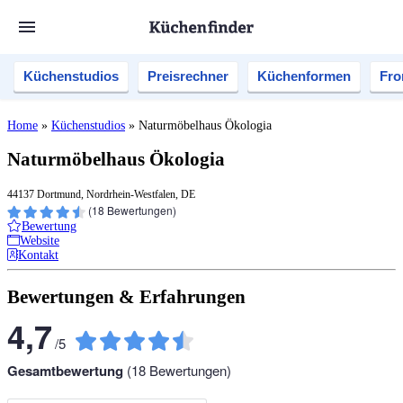
Küchenstudios
Preisrechner
Küchenformen
Fro
Home
»
Küchenstudios
»
Naturmöbelhaus Ökologia
Naturmöbelhaus Ökologia
44137 Dortmund, Nordrhein-Westfalen, DE
(
18
Bewertungen)
Bewertung
Website
Kontakt
Bewertungen & Erfahrungen
4,7
/
5
Gesamtbewertung
(
18
Bewertungen)