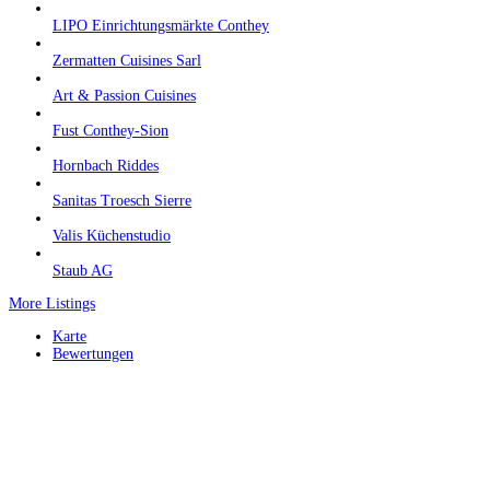
LIPO Einrichtungsmärkte Conthey
Zermatten Cuisines Sarl
Art & Passion Cuisines
Fust Conthey-Sion
Hornbach Riddes
Sanitas Troesch Sierre
Valis Küchenstudio
Staub AG
More Listings
Karte
Bewertungen