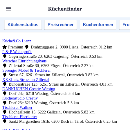
Küchenstudios
Preisrechner
Küchenformen
Fro
Küche&Co Lienz
Premium
Drahtzuggasse 2, 9900 Lienz, Österreich
91.2 km
P & P Wohnprofis
Gageringerstraße 20, 6263 Gagering, Österreich
0.53 km
Wetscher Einrichtungshaus
Zillertal Straße 30, 6263 Fügen, Österreich
2.27 km
Sprenger Möbel & Tischlerei
Strass 67, 6261 Strass im Zillertal, Österreich
3.82 km
XXXLutz Strass im Zillertal
Bundesstraße 123, 6261 Strass im Zillertal, Österreich
4.01 km
DANKÜCHEN Creativ Wiesing
Dorf 23c, 6210 Wiesing, Österreich
5.3 km
Küchenstudio Creativ
Dorf 23c 6210 Wiesing, Österreich
5.3 km
Tischlerei Wallner
Hochgallzein 15, 6222 Gallzein, Österreich
5.82 km
Tischlerei Eberharter
Sankt Margarethen 161b, 6200 Buch in Tirol, Österreich
6.23 km