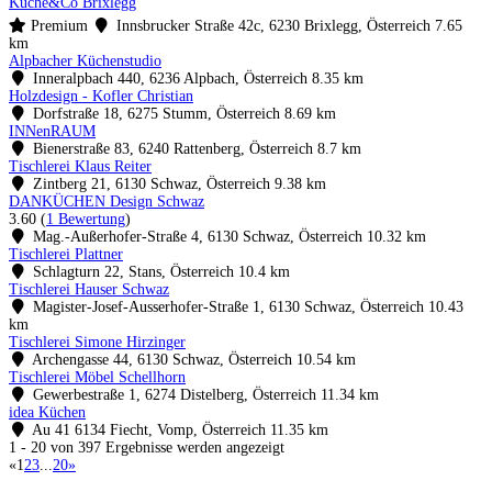
Küche&Co Brixlegg
Premium
Innsbrucker Straße 42c, 6230 Brixlegg, Österreich
7.65
km
Alpbacher Küchenstudio
Inneralpbach 440, 6236 Alpbach, Österreich
8.35 km
Holzdesign - Kofler Christian
Dorfstraße 18, 6275 Stumm, Österreich
8.69 km
INNenRAUM
Bienerstraße 83, 6240 Rattenberg, Österreich
8.7 km
Tischlerei Klaus Reiter
Zintberg 21, 6130 Schwaz, Österreich
9.38 km
DANKÜCHEN Design Schwaz
3.60
(
1 Bewertung
)
Mag.-Außerhofer-Straße 4, 6130 Schwaz, Österreich
10.32 km
Tischlerei Plattner
Schlagturn 22, Stans, Österreich
10.4 km
Tischlerei Hauser Schwaz
Magister-Josef-Ausserhofer-Straße 1, 6130 Schwaz, Österreich
10.43
km
Tischlerei Simone Hirzinger
Archengasse 44, 6130 Schwaz, Österreich
10.54 km
Tischlerei Möbel Schellhorn
Gewerbestraße 1, 6274 Distelberg, Österreich
11.34 km
idea Küchen
Au 41 6134 Fiecht, Vomp, Österreich
11.35 km
1 - 20 von 397 Ergebnisse werden angezeigt
«
1
2
3
...
20
»