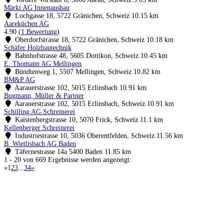
Märki AG Innenausbau
Lochgasse 18, 5722 Gränichen, Schweiz
10.15 km
Aareküchen AG
4.90
(
1 Bewertung
)
Oberdorfstrasse 18, 5722 Gränichen, Schweiz
10.18 km
Schäfer Holzbautechnik
Bahnhofstrasse 48, 5605 Dottikon, Schweiz
10.45 km
E. Thomann AG Mellingen
Bündtenweg 1, 5507 Mellingen, Schweiz
10.82 km
BM&P AG
Aarauerstrasse 102, 5015 Erlinsbach
10.91 km
Bugmann, Müller & Partner
Aarauerstrasse 102, 5015 Erlinsbach, Schweiz
10.91 km
Schilling AG Schreinerei
Kaistenbergstrasse 10, 5070 Frick, Schweiz
11.1 km
Kellenberger Schreinerei
Industriestrasse 10, 5036 Oberentfelden, Schweiz
11.56 km
B. Wietlisbach AG Baden
Täfernestrasse 14a 5400 Baden
11.85 km
1 - 20 von 669 Ergebnisse werden angezeigt
«
1
2
3
...
34
»
Küchenstudio finden
Empfehlung anfordern
Küchenstudios
Küchenstudios:
Berlin
,
Hamburg
,
München
,
Vorarlberg
,
Oberösterreich
,
Wien
,
Düss
Gutscheine:
Ikea Gutscheine
,
XXXLutz Gutscheine
,
Dyson Gutscheine
,
toom Gutsc