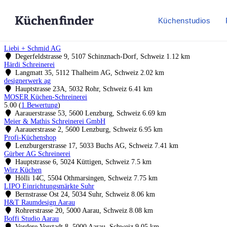
Küchenstudios
Liebi + Schmid AG
Degerfeldstrasse 9, 5107 Schinznach-Dorf, Schweiz
1.12 km
Härdi Schreinerei
Langmatt 35, 5112 Thalheim AG, Schweiz
2.02 km
designerwerk ag
Hauptstrasse 23A, 5032 Rohr, Schweiz
6.41 km
MOSER Küchen-Schreinerei
5.00
(
1 Bewertung
)
Aarauerstrasse 53, 5600 Lenzburg, Schweiz
6.69 km
Meier & Mathis Schreinerei GmbH
Aarauerstrasse 2, 5600 Lenzburg, Schweiz
6.95 km
Profi-Küchenshop
Lenzburgerstrasse 17, 5033 Buchs AG, Schweiz
7.41 km
Gürber AG Schreinerei
Hauptstrasse 6, 5024 Küttigen, Schweiz
7.5 km
Wirz Küchen
Hölli 14C, 5504 Othmarsingen, Schweiz
7.75 km
LIPO Einrichtungsmärkte Suhr
Bernstrasse Ost 24, 5034 Suhr, Schweiz
8.06 km
H&T Raumdesign Aarau
Rohrerstrasse 20, 5000 Aarau, Schweiz
8.08 km
Boffi Studio Aarau
Vordere Vorstadt 8, 5000 Aarau, Schweiz
9.05 km