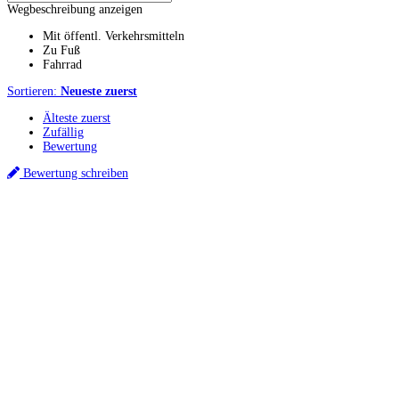
Wegbeschreibung anzeigen
Mit öffentl. Verkehrsmitteln
Zu Fuß
Fahrrad
Sortieren:
Neueste zuerst
Älteste zuerst
Zufällig
Bewertung
Bewertung schreiben
Küchenstudios
Küchenstudio finden
Empfehlung anfordern
Küchenstudios:
Berlin
,
Hamburg
,
München
,
Vorarlberg
,
Oberösterreich
,
Wien
,
Düsseldorf
,
Frankfurt
,
Köln
,
Stuttgart
,
Franke
,
Siemens
Gutscheine:
Ikea Gutscheine
,
XXXLutz Gutscheine
,
Dyson Gutscheine
,
toom
Gutscheine
,
Baur Gutscheine
,
MyRobotcenter Gutscheine
,
Höffner Gutscheine
Inspiration & Infos
Küchenplanung
Küchen Reinigung
Küchen-Ratgeber
Über Küchenfinder
Hilfe/FAQ