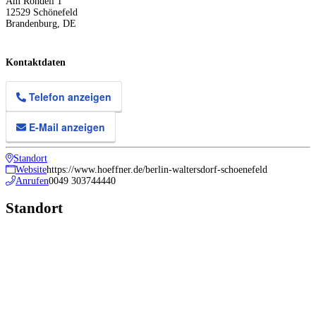
Am Rondell 1
12529
Schönefeld
Brandenburg
,
DE
Kontaktdaten
Telefon anzeigen
E-Mail anzeigen
Standort
Website
https://www.hoeffner.de/berlin-waltersdorf-schoenefeld
Anrufen
0049 303744440
Standort