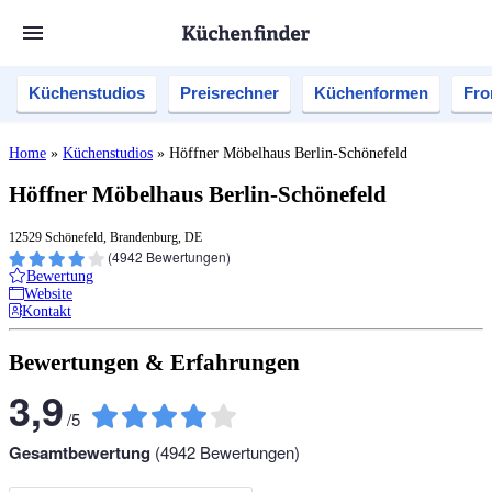
Küchenstudios
Preisrechner
Küchenformen
Fro
Home
»
Küchenstudios
»
Höffner Möbelhaus Berlin-Schönefeld
Höffner Möbelhaus Berlin-Schönefeld
12529 Schönefeld, Brandenburg, DE
(
4942
Bewertungen)
Bewertung
Website
Kontakt
Bewertungen & Erfahrungen
3,9
/
5
Gesamtbewertung
(
4942
Bewertungen)