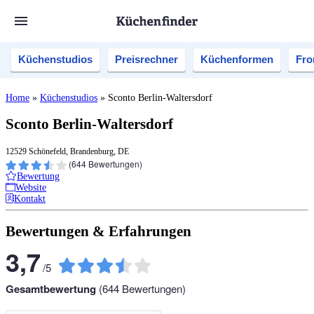
Küchenstudios
Preisrechner
Küchenformen
Fro
Home
»
Küchenstudios
»
Sconto Berlin-Waltersdorf
Sconto Berlin-Waltersdorf
12529 Schönefeld, Brandenburg, DE
(
644
Bewertungen)
Bewertung
Website
Kontakt
Bewertungen & Erfahrungen
3,7
/
5
Gesamtbewertung
(
644
Bewertungen)