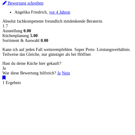
Bewertung schreiben
Angelika Friedrich
,
vor 4 Jahren
Absolut fachkompetente freundlich mitdenkende Beraterin.
1.7
Ausstellung
0.00
Küchenplanung
5.00
Sortiment & Auswahl
0.00
Kann ich auf jeden Fall weiterempfehlen. Super Preis- Leistungsverhältnis.
Teilweise das Gleiche, nur günstiger als bei Höffner.
Hast du deine Küche hier gekauft?
Ja
War diese Bewertung hilfreich?
Ja
Nein
1 Ergebnis
Küchenstudios
Küchenstudio finden
Empfehlung anfordern
Küchenstudios:
Berlin
,
Hamburg
,
München
,
Vorarlberg
,
Oberösterreich
,
Wien
,
Düsseldorf
,
Frankfurt
,
Köln
,
Stuttgart
,
Franke
,
Siemens
Gutscheine:
Ikea Gutscheine
,
XXXLutz Gutscheine
,
Dyson Gutscheine
,
toom
Gutscheine
,
Baur Gutscheine
,
MyRobotcenter Gutscheine
,
Höffner Gutscheine