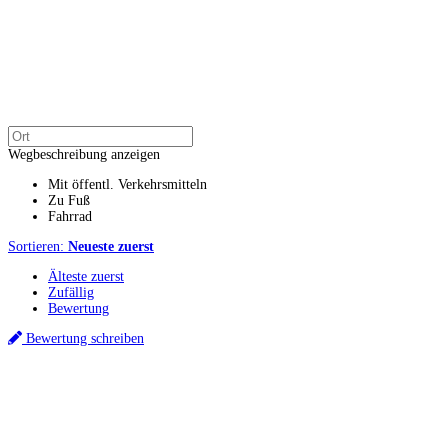
Wegbeschreibung anzeigen
Mit öffentl. Verkehrsmitteln
Zu Fuß
Fahrrad
Sortieren:
Neueste zuerst
Älteste zuerst
Zufällig
Bewertung
Bewertung schreiben
Küchenstudio finden
Empfehlung anfordern
Küchenstudios
Küchenstudios:
Berlin
,
Hamburg
,
München
,
Vorarlberg
,
Oberösterreich
,
Wien
,
Düss
Gutscheine:
Ikea Gutscheine
,
XXXLutz Gutscheine
,
Dyson Gutscheine
,
toom Gutsc