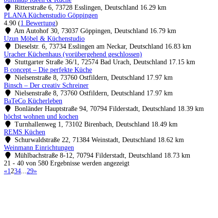
Ritterstraße 6, 73728 Esslingen, Deutschland
16.29 km
PLANA Küchenstudio Göppingen
4.90
(
1 Bewertung
)
Am Autohof 30, 73037 Göppingen, Deutschland
16.79 km
Uzun Möbel & Küchenstudio
Dieselstr. 6, 73734 Esslingen am Neckar, Deutschland
16.83 km
Uracher Küchenhaus (vorübergehend geschlossen)
Stuttgarter Straße 36/1, 72574 Bad Urach, Deutschland
17.15 km
B concept – Die perfekte Küche
Nielsenstraße 8, 73760 Ostfildern, Deutschland
17.97 km
Binsch – Der creativ Schreiner
Nielsenstraße 8, 73760 Ostfildern, Deutschland
17.97 km
BaTeCo Kücherleben
Bonländer Hauptstraße 94, 70794 Filderstadt, Deutschland
18.39 km
höchst wohnen und kochen
Turnhallenweg 1, 73102 Birenbach, Deutschland
18.49 km
REMS Küchen
Schurwaldstraße 22, 71384 Weinstadt, Deutschland
18.62 km
Weinmann Einrichtungen
Mühlbachstraße 8-12, 70794 Filderstadt, Deutschland
18.73 km
21 - 40 von 580 Ergebnisse werden angezeigt
«
1
2
3
4
...
29
»
Küchenstudio finden
Empfehlung anfordern
Küchenstudios
Küchenstudios:
Berlin
,
Hamburg
,
München
,
Vorarlberg
,
Oberösterreich
,
Wien
,
Düss
Gutscheine:
Ikea Gutscheine
,
XXXLutz Gutscheine
,
Dyson Gutscheine
,
toom Gutsc