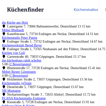
Küchenstudios
die Küche aus Holz
Lautergasse 7, 73666 Baltmannsweiler, Deutschland
13.15 km
Möbel Bluthardt
Kastellstrasse 5, 73734 Esslingen am Neckar, Deutschland
14.51 km
Küchenstudio Peter Patzig
Esslinger Straße 1, 73732 Esslingen am Neckar, Deutschland
14.67 km
Küchenwerkstatt Bernd Bayer
Esslinger Straße 1, 73765 Neuhausen auf den Fildern, Deutschland
14.75
Küchen von Goll
Gartenstraße 40, 73033 Göppingen, Deutschland
15.17 km
das küchenhaus ralph schober
5.00
(
2 Bewertungen
)
Blumenstraße 17, 73728 Esslingen am Neckar, Deutschland
15.41 km
Möbel Rieger Göppingen
4.80
(
1 Bewertung
)
Holzheimer Straße 2, 73037 Göppingen, Deutschland
15.56 km
Küchenstudio yeTeam
Dieselstraße 5, 73037 Göppingen, Deutschland
15.67 km
NB Montagen
Neckartenzlinger Straße 3 , 72655 Altdorf, Deutschland
15.72 km
PLANA Küchenstudio Esslingen
Kiesstraße 3, 73728 Esslingen am Neckar, Deutschland
15.91 km
bulthaup Ideen & Küche