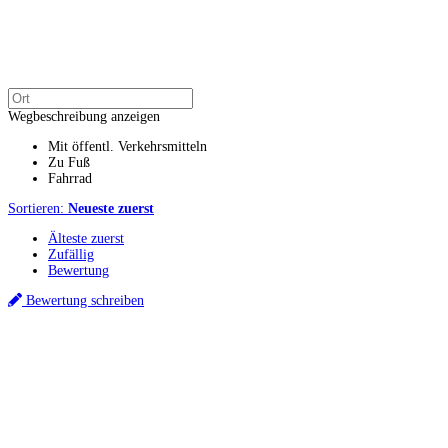
Wegbeschreibung anzeigen
Mit öffentl. Verkehrsmitteln
Zu Fuß
Fahrrad
Sortieren:
Neueste zuerst
Älteste zuerst
Zufällig
Bewertung
Bewertung schreiben
Küchenstudios
Küchenstudio finden
Empfehlung anfordern
Küchenstudios:
Berlin
,
Hamburg
,
München
,
Vorarlberg
,
Oberösterreich
,
Wien
,
Düsseldorf
,
Frankfurt
,
Köln
,
Stuttgart
,
Franke
,
Siemens
Gutscheine:
Ikea Gutscheine
,
XXXLutz Gutscheine
,
Dyson Gutscheine
,
toom
Gutscheine
,
Baur Gutscheine
,
MyRobotcenter Gutscheine
,
Höffner Gutscheine