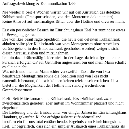
Auftragsabwicklung & Kommunikation
1.00
Nie wieder!!! Seit 4 Wochen warten wir auf den Austausch des defekten
Kühlschranks (Transportschaden, von den Monteuren dokumentiert).
Keine Antwort auf mehrmaliges Bitten über die Hotline und diverser mails.
Erst ein persönlicher Besuch im Einrichtungshaus Kiel hat zumindest etwas
in Bewegung gebracht.
Die von Ikea beauftragte Spedition, die heute den defekten Kühlschrank
abholen sollte (der Kühlschrank war vom Montageteam ohne Anschluss
vorübergehend in den Einbauschrank geschoben worden) weigerte sich,
diesen herauszuziehen und mitzunehmen.
Ich bin dazu kräftemäßig leider nicht in der Lage, da ich aufgrund einer
kürzlich erfolgten OP auf Gehhilfen angewiesen bin und mein Mann schafft
es alleine nicht.
Was mich und meinen Mann schier verzweifeln lässt: die von Ikea
beauftragte Montagfirma sowie die Spedition sind von Ikea nicht
namentlich benannt, d.h. wir können keinen telefonisch erreichen. Ikea
bietet nur die Möglichkeit der Hotline mit ständig wechselnden
Gesprächspartnern
Fazit: Seit Mitte Januar ohne Kühlschrank, Ersatzkühlschrank zwar
zwischenzeitlich geliefert, aber mitten im Wohnzimmer platziert und nicht
eingebaut.
Die Lieferung und der Einbau einer vor einigen Jahren im Einrichtungshaus
Hamburg gekauften Küche erfolgte äußerst zufriedenstellend.
Insofern ein für uns total enttäuschendes Ergebnis vom Einrichtungshaus
Kiel. Unbegreiflich, dass sich ein simpler Austausch eines Kühlschranks als