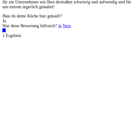
für ein Unternehmen wie Ikea dermaßen schwierig und aufwendig und für
uns extrem ärgerlich gestaltet!
Hast du deine Küche hier gekauft?
Ja
War diese Bewertung hilfreich?
Ja
Nein
1 Ergebnis
Küchenstudios
Küchenstudio finden
Empfehlung anfordern
Küchenstudios:
Berlin
,
Hamburg
,
München
,
Vorarlberg
,
Oberösterreich
,
Wien
,
Düsseldorf
,
Frankfurt
,
Köln
,
Stuttgart
,
Franke
,
Siemens
Gutscheine:
Ikea Gutscheine
,
XXXLutz Gutscheine
,
Dyson Gutscheine
,
toom
Gutscheine
,
Baur Gutscheine
,
MyRobotcenter Gutscheine
,
Höffner Gutscheine
Inspiration & Infos
Küchenplanung
Küchen Reinigung
Küchen-Ratgeber
Über Küchenfinder
Hilfe/FAQ
Badratgeber.com
Für Küchenexperten
Infos für Anbieter