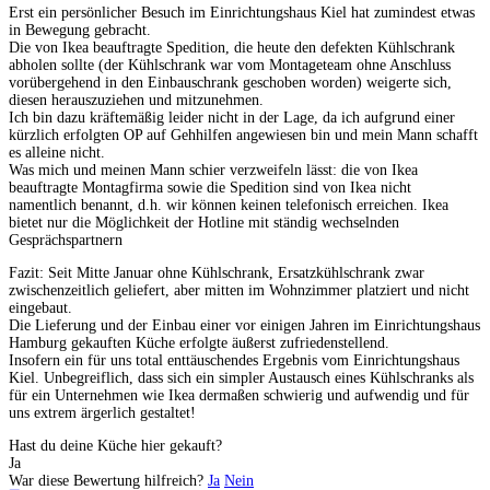
Erst ein persönlicher Besuch im Einrichtungshaus Kiel hat zumindest etwas
in Bewegung gebracht.
Die von Ikea beauftragte Spedition, die heute den defekten Kühlschrank
abholen sollte (der Kühlschrank war vom Montageteam ohne Anschluss
vorübergehend in den Einbauschrank geschoben worden) weigerte sich,
diesen herauszuziehen und mitzunehmen.
Ich bin dazu kräftemäßig leider nicht in der Lage, da ich aufgrund einer
kürzlich erfolgten OP auf Gehhilfen angewiesen bin und mein Mann schafft
es alleine nicht.
Was mich und meinen Mann schier verzweifeln lässt: die von Ikea
beauftragte Montagfirma sowie die Spedition sind von Ikea nicht
namentlich benannt, d.h. wir können keinen telefonisch erreichen. Ikea
bietet nur die Möglichkeit der Hotline mit ständig wechselnden
Gesprächspartnern
Fazit: Seit Mitte Januar ohne Kühlschrank, Ersatzkühlschrank zwar
zwischenzeitlich geliefert, aber mitten im Wohnzimmer platziert und nicht
eingebaut.
Die Lieferung und der Einbau einer vor einigen Jahren im Einrichtungshaus
Hamburg gekauften Küche erfolgte äußerst zufriedenstellend.
Insofern ein für uns total enttäuschendes Ergebnis vom Einrichtungshaus
Kiel. Unbegreiflich, dass sich ein simpler Austausch eines Kühlschranks als
für ein Unternehmen wie Ikea dermaßen schwierig und aufwendig und für
uns extrem ärgerlich gestaltet!
Hast du deine Küche hier gekauft?
Ja
War diese Bewertung hilfreich?
Ja
Nein