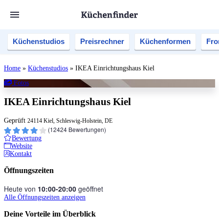
Küchenstudios
Preisrechner
Küchenformen
Fro
Home
»
Küchenstudios
»
IKEA Einrichtungshaus Kiel
Fotos
IKEA Einrichtungshaus Kiel
Geprüft
24114 Kiel, Schleswig-Holstein, DE
(
12424
Bewertungen)
Bewertung
Website
Kontakt
Öffnungszeiten
Heute von
10:00‑20:00
geöffnet
Alle Öffnungszeiten anzeigen
Deine Vorteile im Überblick