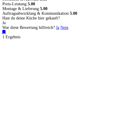
Preis-Leistung
5.00
Montage & Lieferung
5.00
Auftragsabwicklung & Kommunikation
5.00
Hast du deine Küche hier gekauft?
Ja
War diese Bewertung hilfreich?
Ja
Nein
1 Ergebnis
Küchenstudios
Küchenstudio finden
Empfehlung anfordern
Küchenstudios:
Berlin
,
Hamburg
,
München
,
Vorarlberg
,
Oberösterreich
,
Wien
,
Düsseldorf
,
Frankfurt
,
Köln
,
Stuttgart
,
Franke
,
Siemens
Gutscheine:
Ikea Gutscheine
,
XXXLutz Gutscheine
,
Dyson Gutscheine
,
toom
Gutscheine
,
Baur Gutscheine
,
MyRobotcenter Gutscheine
,
Höffner Gutscheine
Inspiration & Infos
Küchenplanung
Küchen Reinigung
Küchen-Ratgeber
Über Küchenfinder
Hilfe/FAQ
Badratgeber.com