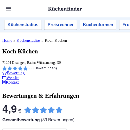
Küchenstudios
Preisrechner
Küchenformen
Fro
Home
»
Küchenstudios
»
Koch Küchen
Koch Küchen
71254 Ditzingen, Baden-Württemberg, DE
(
83
Bewertungen)
Bewertung
Website
Kontakt
Bewertungen & Erfahrungen
4,9
/
5
Gesamtbewertung
(
83
Bewertungen)