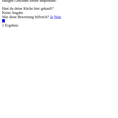
ruhigen Gewissen weiter empfehlen!
Hast du deine Küche hier gekauft?
Keine Angabe
War diese Bewertung hilfreich?
Ja
Nein
1 Ergebnis
Küchenstudios
Küchenstudio finden
Empfehlung anfordern
Küchenstudios:
Berlin
,
Hamburg
,
München
,
Vorarlberg
,
Oberösterreich
,
Wien
,
Düsseldorf
,
Frankfurt
,
Köln
,
Stuttgart
,
Franke
,
Siemens
Gutscheine:
Ikea Gutscheine
,
XXXLutz Gutscheine
,
Dyson Gutscheine
,
toom
Gutscheine
,
Baur Gutscheine
,
MyRobotcenter Gutscheine
,
Höffner Gutscheine
Inspiration & Infos
Küchenplanung
Küchen Reinigung
Küchen-Ratgeber
Über Küchenfinder
Hilfe/FAQ
Badratgeber.com
Für Küchenexperten
Infos für Anbieter
Werben auf Küchenfinder: Top-Platzierung für Ihr Küchenstudio