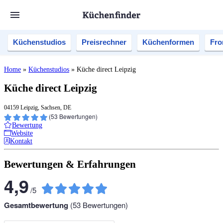
Küchenstudios
Preisrechner
Küchenformen
Fro
Home
»
Küchenstudios
»
Küche direct Leipzig
Küche direct Leipzig
04159 Leipzig, Sachsen, DE
(
53
Bewertungen)
Bewertung
Website
Kontakt
Bewertungen & Erfahrungen
4,9
/
5
Gesamtbewertung
(
53
Bewertungen)