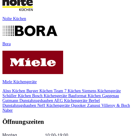
Nolte Küchen
Bora
Miele Küchengeräte
Alno Küchen
Burger Küchen
Team 7 Küchen
Siemens Küchengeräte
Schüller Küchen
Bosch Küchengeräte
Bauformat Küchen
Gaggenau
Gutmann Dunstabzugshauben
AEG Küchengeräte
Berbel
Dunstabzugshauben
Neff Küchengeräte
Quooker
Zanussi
Villeroy & Boch
Naber
Öffnungszeiten
Montag
10:00‑19:00