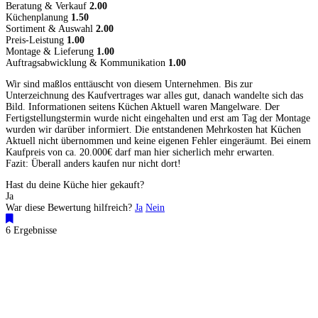
Beratung & Verkauf
2.00
Küchenplanung
1.50
Sortiment & Auswahl
2.00
Preis-Leistung
1.00
Montage & Lieferung
1.00
Auftragsabwicklung & Kommunikation
1.00
Wir sind maßlos enttäuscht von diesem Unternehmen. Bis zur
Unterzeichnung des Kaufvertrages war alles gut, danach wandelte sich das
Bild. Informationen seitens Küchen Aktuell waren Mangelware. Der
Fertigstellungstermin wurde nicht eingehalten und erst am Tag der Montage
wurden wir darüber informiert. Die entstandenen Mehrkosten hat Küchen
Aktuell nicht übernommen und keine eigenen Fehler eingeräumt. Bei einem
Kaufpreis von ca. 20.000€ darf man hier sicherlich mehr erwarten.
Fazit: Überall anders kaufen nur nicht dort!
Hast du deine Küche hier gekauft?
Ja
War diese Bewertung hilfreich?
Ja
Nein
6 Ergebnisse
Küchenstudios
Küchenstudio finden
Empfehlung anfordern
Küchenstudios:
Berlin
,
Hamburg
,
München
,
Vorarlberg
,
Oberösterreich
,
Wien
,
Düsseldorf
,
Frankfurt
,
Köln
,
Stuttgart
,
Franke
,
Siemens
Gutscheine:
Ikea Gutscheine
,
XXXLutz Gutscheine
,
Dyson Gutscheine
,
toom