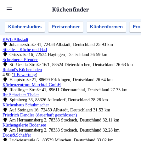
Küchenstudios
Preisrechner
Küchenformen
Fro
KWB Albstadt
Johannesstraße 41, 72458 Albstadt, Deutschland
25.93 km
Stiehle – Küche und Bad
Ortsstraße 16, 72534 Hayingen, Deutschland
26.59 km
Schreinerei Pfender
St.-Ursula-Straße 16/1, 88524 Dieterskirchen, Deutschland
26.63 km
Roland's Küchenladen
4.90
(
1 Bewertung
)
Hauptstraße 21, 88699 Frickingen, Deutschland
26.64 km
Küchenzentrum Marchtal GmbH
Riedlinger Straße 41, 89611 Obermarchtal, Deutschland
27.33 km
Ihr Schreiner Thaler
Spitalweg 33, 88326 Aulendorf, Deutschland
28.28 km
Küchenhaus Schuhmacher
Auf Steingen 16, 72459 Albstadt, Deutschland
31.53 km
Friedrich Dandler (dauerhaft geschlossen)
Am Hermannsberg 2, 78333 Stockach, Deutschland
32.11 km
Küchengalerie Bodensee
Am Hermannsberg 2, 78333 Stockach, Deutschland
32.28 km
Dross&Schaffer
Ludwigsstraße 6 , 80539 München, Deutschland
33.02 km