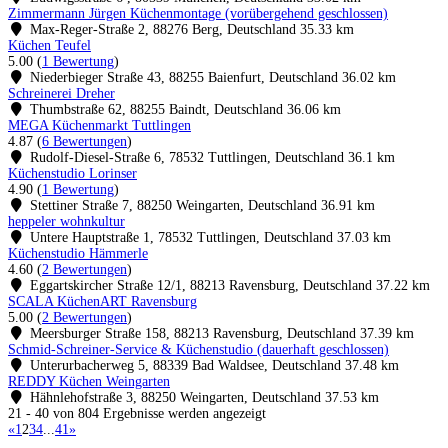
Zimmermann Jürgen Küchenmontage (vorübergehend geschlossen)
Max-Reger-Straße 2, 88276 Berg, Deutschland
35.33 km
Küchen Teufel
5.00
(
1 Bewertung
)
Niederbieger Straße 43, 88255 Baienfurt, Deutschland
36.02 km
Schreinerei Dreher
Thumbstraße 62, 88255 Baindt, Deutschland
36.06 km
MEGA Küchenmarkt Tuttlingen
4.87
(
6 Bewertungen
)
Rudolf-Diesel-Straße 6, 78532 Tuttlingen, Deutschland
36.1 km
Küchenstudio Lorinser
4.90
(
1 Bewertung
)
Stettiner Straße 7, 88250 Weingarten, Deutschland
36.91 km
heppeler wohnkultur
Untere Hauptstraße 1, 78532 Tuttlingen, Deutschland
37.03 km
Küchenstudio Hämmerle
4.60
(
2 Bewertungen
)
Eggartskircher Straße 12/1, 88213 Ravensburg, Deutschland
37.22 km
SCALA KüchenART Ravensburg
5.00
(
2 Bewertungen
)
Meersburger Straße 158, 88213 Ravensburg, Deutschland
37.39 km
Schmid-Schreiner-Service & Küchenstudio (dauerhaft geschlossen)
Unterurbacherweg 5, 88339 Bad Waldsee, Deutschland
37.48 km
REDDY Küchen Weingarten
Hähnlehofstraße 3, 88250 Weingarten, Deutschland
37.53 km
21 - 40 von 804 Ergebnisse werden angezeigt
«
1
2
3
4
...
41
»