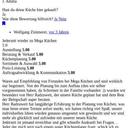
J. Amma
Hast du deine Küche hier gekauft?
Ja
War diese Bewertung hilfreich?
Ja
Nein
Wolfgang Zimmerer
,
vor 3 Jahren
Jederzeit wieder zu Mega Küchen
5.0
Ausstellung
5.00
Beratung & Verkauf
5.00
Küchenplanung
5.00
Sortiment & Auswahl
5.00
Preis-Leistung
5.00
Auftragsabwicklung & Kommunikation
5.00
Waren auf Empfehlung von Freunden bei Mega Küchen und sind wirklich
nur begeistert. Von der Planung bis zum Aufbau (den wir selber
vorgenommen haben, da Schreiner in der Familie vorhanden :)) wurden wir
besonders von Herr Radzuweit, der unsere Küche geplant hat und dem Rest
der Belegschaft super beraten.
Herr Radzuweit hat langjährige Erfahrung in der Planung von Küchen, was
man beim ersten Termin sofort merkt, wir hatten richtig viel Spaß, unsere
individuellen Ideen würden genauso umgesetzt wie gewünscht und wir sind
mehr als glücklich und zufrieden mit unserer neuen Küche.
Jederzeit ist jemand erreichbar und gibt schnelle Auskunft bei Fragen…
Jeder der mich jetzt nach einem super Küchenplaner fragt, schick ich zu