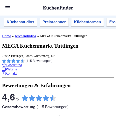
Küchenstudios
Preisrechner
Küchenformen
Fro
Home
»
Küchenstudios
»
MEGA Küchenmarkt Tuttlingen
MEGA Küchenmarkt Tuttlingen
78532 Tuttlingen, Baden-Württemberg, DE
(
115
Bewertungen)
Bewertung
Website
Kontakt
Bewertungen & Erfahrungen
4,6
/
5
Gesamtbewertung
(
115
Bewertungen)