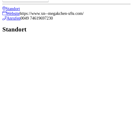
Standort
Website
https://www.xn--megakchen-u9a.com/
Anrufen
0049 74619697230
Standort