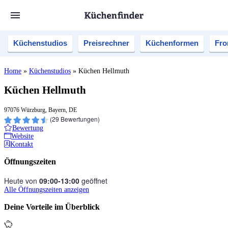
Küchenstudios
Preisrechner
Küchenformen
Fro
Home
»
Küchenstudios
»
Küchen Hellmuth
Küchen Hellmuth
97076 Würzburg, Bayern, DE
(
29
Bewertungen)
Bewertung
Website
Kontakt
Öffnungszeiten
Heute von
09:00‑13:00
geöffnet
Alle Öffnungszeiten anzeigen
Deine Vorteile im Überblick