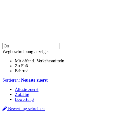
Wegbeschreibung anzeigen
Mit öffentl. Verkehrsmitteln
Zu Fuß
Fahrrad
Sortieren:
Neueste zuerst
Älteste zuerst
Zufällig
Bewertung
Bewertung schreiben
Küchenstudios
Küchenstudio finden
Empfehlung anfordern
Küchenstudios:
Berlin
,
Hamburg
,
München
,
Vorarlberg
,
Oberösterreich
,
Wien
,