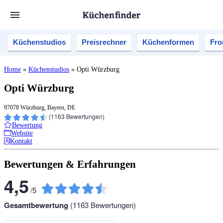
Küchenstudios
Preisrechner
Küchenformen
Fro
Home
»
Küchenstudios
»
Opti Würzburg
Opti Würzburg
97078 Würzburg, Bayern, DE
(
1163
Bewertungen)
Bewertung
Website
Kontakt
Bewertungen & Erfahrungen
4,5
/
5
Gesamtbewertung
(
1163
Bewertungen)