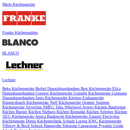
Miele Küchengeräte
Franke Küchenspülen
BLANCO
Lechner
Beko Küchengeräte
Berbel Dunstabzugshauben
Best Küchengeräte
Elica
Dunstabzugshauben
Gorenje Küchengeräte
Grundig Küchengeräte
Gutmann
Dunstabzugshauben
Ignis Küchengeräte
Körting Einbaugeräte
Küppersbusch Küchengeräte
Neff Küchengeräte
Oranier
Siemens
Küchengeräte
Silverline
SMEG
Teka
Whirlpool
Artego Küchen
Bauformat
Küchen
Burger Küchen
Nieburg Küchen
Rotpunkt Küchen
Störmer Küchen
AEG Küchengeräte
Amica
Bauknecht Küchengeräte
Zanussi
Electrolux
Küchengeräte
Domo Küchentechnik
Schaub Lorenz
KWC Küchengeräte
Villeroy & Boch
Schock
Hansgrohe
Silestone
Caesarstone
Pyramis
Grohe