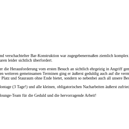
d verschachtelter Bar-Konstruktion war zugegebenermaßen ziemlich komplex – 
en leider sichtlich überfordert.
 die Herausforderung vom ersten Besuch an sichtlich ehrgeizig in Angriff gen
n weiteren gemeinsamen Terminen ging er äußerst geduldig auch auf die verme
ur Platz und Stauraum ohne Ende bietet, sondern so nebenbei auch all unsere Bes
ntage (3 Tage!) und alle kleinen, obligatorischen Nacharbeiten äußerst zufri
lounge-Team für die Geduld und die hervorragende Arbeit!