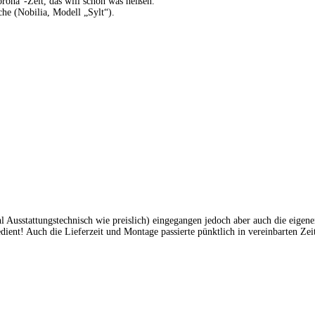
rona“-Zeit, das will schon was heißen.
he (Nobilia, Modell „Sylt“).
Ausstattungstechnisch wie preislich) eingegangen jedoch aber auch die eigene
ient! Auch die Lieferzeit und Montage passierte pünktlich in vereinbarten Ze