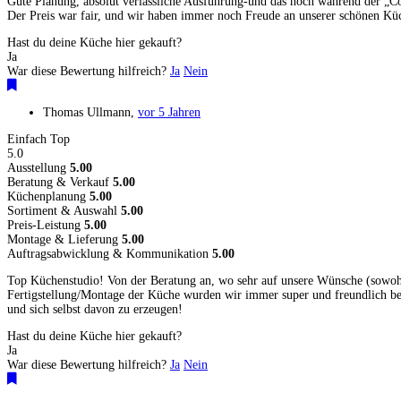
Gute Planung, absolut verlässliche Ausführung-und das noch während der „Co
Der Preis war fair, und wir haben immer noch Freude an unserer schönen Küc
Hast du deine Küche hier gekauft?
Ja
War diese Bewertung hilfreich?
Ja
Nein
Thomas Ullmann
,
vor 5 Jahren
Einfach Top
5.0
Ausstellung
5.00
Beratung & Verkauf
5.00
Küchenplanung
5.00
Sortiment & Auswahl
5.00
Preis-Leistung
5.00
Montage & Lieferung
5.00
Auftragsabwicklung & Kommunikation
5.00
Top Küchenstudio! Von der Beratung an, wo sehr auf unsere Wünsche (sowohl 
Fertigstellung/Montage der Küche wurden wir immer super und freundlich bed
und sich selbst davon zu erzeugen!
Hast du deine Küche hier gekauft?
Ja
War diese Bewertung hilfreich?
Ja
Nein