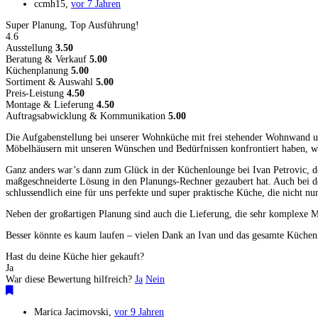
ccmh15
,
vor 7 Jahren
Super Planung, Top Ausführung!
4.6
Ausstellung
3.50
Beratung & Verkauf
5.00
Küchenplanung
5.00
Sortiment & Auswahl
5.00
Preis-Leistung
4.50
Montage & Lieferung
4.50
Auftragsabwicklung & Kommunikation
5.00
Die Aufgabenstellung bei unserer Wohnküche mit frei stehender Wohnwand un
Möbelhäusern mit unseren Wünschen und Bedürfnissen konfrontiert haben, war
Ganz anders war’s dann zum Glück in der Küchenlounge bei Ivan Petrovic, der
maßgeschneiderte Lösung in den Planungs-Rechner gezaubert hat. Auch bei de
schlussendlich eine für uns perfekte und super praktische Küche, die nicht n
Neben der großartigen Planung sind auch die Lieferung, die sehr komplexe Mo
Besser könnte es kaum laufen – vielen Dank an Ivan und das gesamte Küchen
Hast du deine Küche hier gekauft?
Ja
War diese Bewertung hilfreich?
Ja
Nein
Marica Jacimovski
,
vor 9 Jahren