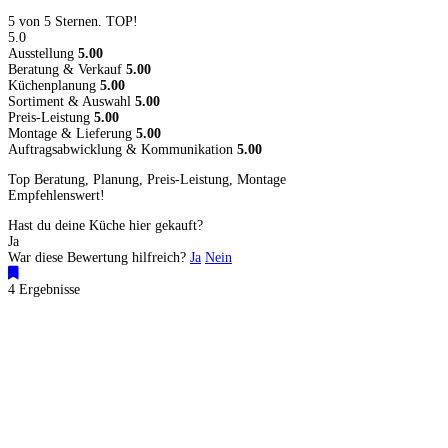
5 von 5 Sternen. TOP!
5.0
Ausstellung
5.00
Beratung & Verkauf
5.00
Küchenplanung
5.00
Sortiment & Auswahl
5.00
Preis-Leistung
5.00
Montage & Lieferung
5.00
Auftragsabwicklung & Kommunikation
5.00
Top Beratung, Planung, Preis-Leistung, Montage
Empfehlenswert!
Hast du deine Küche hier gekauft?
Ja
War diese Bewertung hilfreich?
Ja
Nein
4 Ergebnisse
Küchenstudio finden
Empfehlung anfordern
Küchenstudios
Küchenstudios:
Berlin
,
Hamburg
,
München
,
Vorarlberg
,
Oberösterreich
,
Wien
,
Düss
Gutscheine:
Ikea Gutscheine
,
XXXLutz Gutscheine
,
Dyson Gutscheine
,
toom Gutsc
Küchenplanung
Küchen Reinigung
Inspiration & Infos
Küchen-Ratgeber