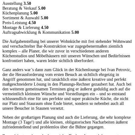
Ausstellung
3.50
Beratung & Verkauf
5.00
Küchenplanung
5.00
Sortiment & Auswahl
5.00
Preis-Leistung
4.50
Montage & Lieferung
4.50
Auftragsabwicklung & Kommunikation
5.00
Die Aufgabenstellung bei unserer Wohnküche mit frei stehender Wohnwand
und verschachtelter Bar-Konstruktion war zugegebenermaßen ziemlich
komplex – alle Planer, die wir zuvor in verschiedenen anderen
Küchenstudios und Möbelhäusern mit unseren Wünschen und Bedürfnissen
konfrontiert haben, waren leider sichtlich überfordert.
Ganz anders war’s dann zum Glück in der Küchenlounge bei Ivan Petrovic,
der die Herausforderung vom ersten Besuch an sichtlich ehrgeizig in
Angriff genommen hat, und tatsächlich eine äußerst kreative und perfekt
maßgeschneiderte Lösung in den Planungs-Rechner gezaubert hat. Auch bei
den weiteren gemeinsamen Terminen ging er äußerst geduldig auch auf die
vermeintlich kleinsten Wünsche und Vorstellungen ein – und so entstand
schlussendlich eine für uns perfekte und super praktische Küche, die nicht
nur Platz und Stauraum ohne Ende bietet, sondern so nebenbei auch all
unsere Besucher in Staunen versetzt.
Neben der großartigen Planung sind auch die Lieferung, die sehr komplexe
Montage (3 Tage!) und alle kleinen, obligatorischen Nacharbeiten äußerst
zufriedenstellend und problemlos über die Bühne gegangen.