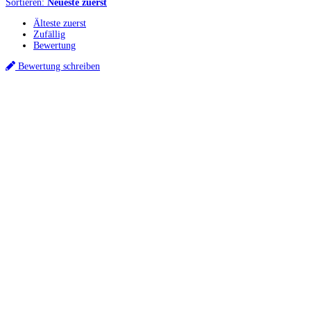
Sortieren:
Neueste zuerst
Älteste zuerst
Zufällig
Bewertung
Bewertung schreiben
Küchenstudios
Küchenstudio finden
Empfehlung anfordern
Küchenstudios:
Berlin
,
Hamburg
,
München
,
Vorarlberg
,
Oberösterreich
,
Wien
,
Düsseldorf
,
Frankfurt
,
Köln
,
Stuttgart
,
Franke
,
Siemens
Gutscheine:
Ikea Gutscheine
,
XXXLutz Gutscheine
,
Dyson Gutscheine
,
toom
Gutscheine
,
Baur Gutscheine
,
MyRobotcenter Gutscheine
,
Höffner Gutscheine
Inspiration & Infos
Küchenplanung
Küchen Reinigung
Küchen-Ratgeber
Über Küchenfinder
Hilfe/FAQ
Badratgeber.com
Für Küchenexperten
Infos für Anbieter
Werben auf Küchenfinder: Top-Platzierung für Ihr Küchenstudio