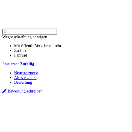
Wegbeschreibung anzeigen
Mit öffentl. Verkehrsmitteln
Zu Fuß
Fahrrad
Sortieren:
Zufällig
Neueste zuerst
Älteste zuerst
Bewertung
Bewertung schreiben
Küchenstudios
Küchenstudio finden
Empfehlung anfordern
Küchenstudios:
Berlin
,
Hamburg
,
München
,
Vorarlberg
,
Oberösterreich
,
Wien
,
Düsseldorf
,
Frankfurt
,
Köln
,
Stuttgart
,
Franke
,
Siemens
Gutscheine:
Ikea Gutscheine
,
XXXLutz Gutscheine
,
Dyson Gutscheine
,
toom
Gutscheine
,
Baur Gutscheine
,
MyRobotcenter Gutscheine
,
Höffner Gutscheine