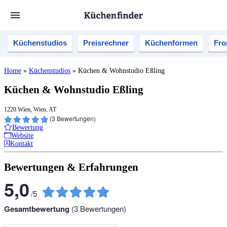
Küchenstudios
Preisrechner
Küchenformen
Fro
Home
»
Küchenstudios
»
Küchen & Wohnstudio Eßling
Küchen & Wohnstudio Eßling
1220 Wien, Wien, AT
(
3
Bewertungen)
Bewertung
Website
Kontakt
Bewertungen & Erfahrungen
5,0
/
5
Gesamtbewertung
(
3
Bewertungen)