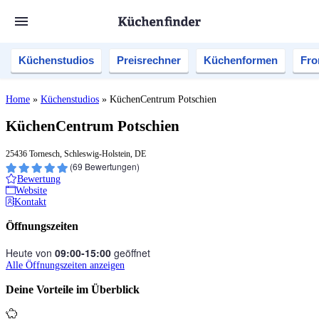
Küchenstudios
Preisrechner
Küchenformen
Fro
Home
»
Küchenstudios
»
KüchenCentrum Potschien
KüchenCentrum Potschien
25436 Tornesch, Schleswig-Holstein, DE
(
69
Bewertungen)
Bewertung
Website
Kontakt
Öffnungszeiten
Heute von
09:00‑15:00
geöffnet
Alle Öffnungszeiten anzeigen
Deine Vorteile im Überblick