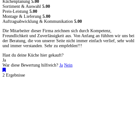
Küchenplanung
5.00
Sortiment & Auswahl
5.00
Preis-Leistung
5.00
Montage & Lieferung
5.00
Auftragsabwicklung & Kommunikation
5.00
Die Mitarbeiter dieser Firma zeichnen sich durch Kompetenz,
Freundlichkeit und Zuverlässigkeit aus. Von Anfang an fühlten wir uns bei
der Beratung, die von unserer Seite nicht immer einfach verlief, sehr wohl
und immer verstanden. Sehr zu empfehlen!!!
Hast du deine Küche hier gekauft?
Ja
War diese Bewertung hilfreich?
Ja
Nein
2 Ergebnisse
Küchenstudios
Küchenstudio finden
Empfehlung anfordern
Küchenstudios:
Berlin
,
Hamburg
,
München
,
Vorarlberg
,
Oberösterreich
,
Wien
,
Düsseldorf
,
Frankfurt
,
Köln
,
Stuttgart
,
Franke
,
Siemens
Gutscheine:
Ikea Gutscheine
,
XXXLutz Gutscheine
,
Dyson Gutscheine
,
toom
Gutscheine
,
Baur Gutscheine
,
MyRobotcenter Gutscheine
,
Höffner Gutscheine
Inspiration & Infos
Küchenplanung
Küchen Reinigung