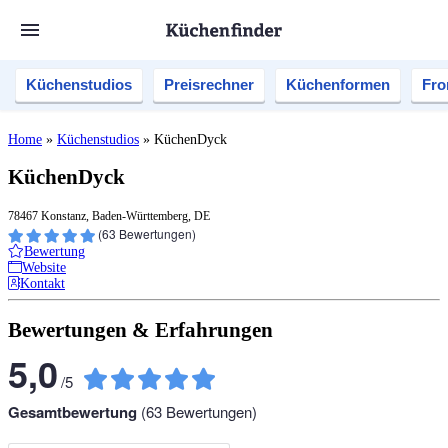
Küchenstudios
Preisrechner
Küchenformen
Fro
Home
»
Küchenstudios
»
KüchenDyck
KüchenDyck
78467 Konstanz, Baden-Württemberg, DE
(
63
Bewertungen)
Bewertung
Website
Kontakt
Bewertungen & Erfahrungen
5,0
/
5
Gesamtbewertung
(
63
Bewertungen)