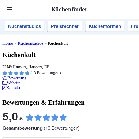
Küchenstudios
Preisrechner
Küchenformen
Fro
Home
»
Küchenstudios
»
Küchenkult
Küchenkult
22549 Hamburg, Hamburg, DE
(
13
Bewertungen)
Bewertung
Website
Kontakt
Bewertungen & Erfahrungen
5,0
/
5
Gesamtbewertung
(
13
Bewertungen)