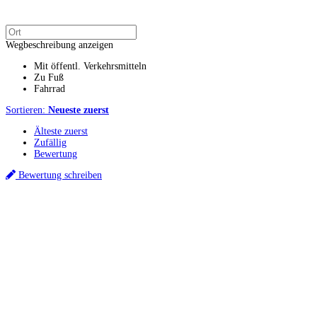
Wegbeschreibung anzeigen
Mit öffentl. Verkehrsmitteln
Zu Fuß
Fahrrad
Sortieren:
Neueste zuerst
Älteste zuerst
Zufällig
Bewertung
Bewertung schreiben
Küchenstudios
Küchenstudio finden
Empfehlung anfordern
Küchenstudios:
Berlin
,
Hamburg
,
München
,
Vorarlberg
,
Oberösterreich
,
Wien
,
Düsseldorf
,
Frankfurt
,
Köln
,
Stuttgart
,
Franke
,
Siemens
Gutscheine:
Ikea Gutscheine
,
XXXLutz Gutscheine
,
Dyson Gutscheine
,
toom
Gutscheine
,
Baur Gutscheine
,
MyRobotcenter Gutscheine
,
Höffner Gutscheine
Inspiration & Infos
Küchenplanung