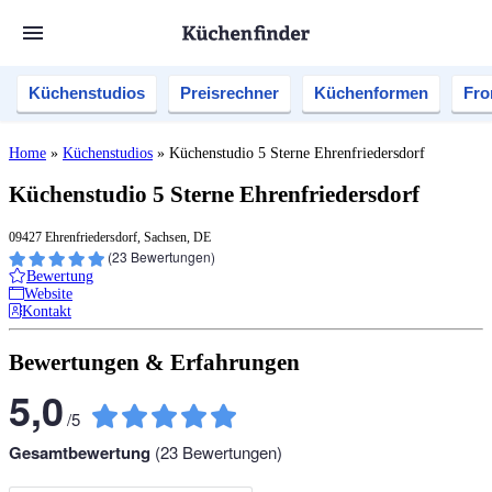
Küchenstudios
Preisrechner
Küchenformen
Fro
Home
»
Küchenstudios
»
Küchenstudio 5 Sterne Ehrenfriedersdorf
Küchenstudio 5 Sterne Ehrenfriedersdorf
09427 Ehrenfriedersdorf, Sachsen, DE
(
23
Bewertungen)
Bewertung
Website
Kontakt
Bewertungen & Erfahrungen
5,0
/
5
Gesamtbewertung
(
23
Bewertungen)