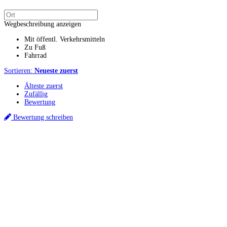
Wegbeschreibung anzeigen
Mit öffentl. Verkehrsmitteln
Zu Fuß
Fahrrad
Sortieren:
Neueste zuerst
Älteste zuerst
Zufällig
Bewertung
Bewertung schreiben
Küchenstudio finden
Empfehlung anfordern
Küchenstudios
Küchenstudios:
Berlin
,
Hamburg
,
München
,
Vorarlberg
,
Oberösterreich
,
Wien
,
Düss
Gutscheine:
Ikea Gutscheine
,
XXXLutz Gutscheine
,
Dyson Gutscheine
,
toom Gutsc
Küchenplanung
Küchen Reinigung
Inspiration & Infos
Küchen-Ratgeber
Über Küchenfinder
Hilfe/FAQ
Badratgeber.com