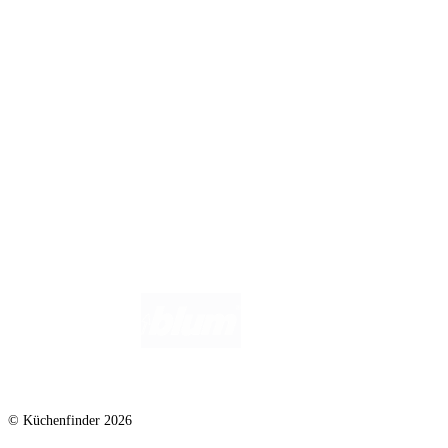
Infos für Anbieter
Werben auf Küchenfinder: Top-Platzierung für Ihr Küchenstudio
Für Küchenexperten
Küchenstudio eintragen
Anbieter-Login
Wir helfen dir gerne weiter. Du erreichst uns unter
info@kuechenfinder.com
.
Hast du Fragen?
© Küchenfinder 2026