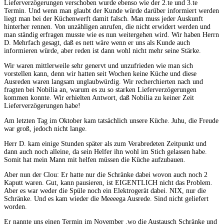
Lieferverzögerungen verschoben wurde ebenso wie der 2.te und 3.te
Termin. Und wenn man glaubt der Kunde würde darüber informiert werden
liegt man bei der Küchenwerft damit falsch. Man muss jeder Auskunft
hinterher rennen. Von unzähligen anrufen, die nicht erwidert werden und
man ständig erfragen musste wie es nun weitergehen wird. Wir haben Herrn
D. Mehrfach gesagt, daß es nett wäre wenn er uns als Kunde auch
informieren würde, aber reden ist dann wohl nicht mehr seine Stärke.
Wir waren mittlerweile sehr genervt und unzufrieden wie man sich
vorstellen kann, denn wir hatten seit Wochen keine Küche und diese
Ausreden waren langsam unglaubwürdig. Wir recherchierten nach und
fragten bei Nobilia an, warum es zu so starken Lieferverzögerungen
kommen konnte. Wir erhielten Antwort, daß Nobilia zu keiner Zeit
Lieferverzögerungen habe!
Am letzten Tag im Oktober kam tatsächlich unsere Küche. Juhu, die Freude
war groß, jedoch nicht lange.
Herr D. kam einige Stunden später als zum Verabredeten Zeitpunkt und
dann auch noch alleine, da sein Helfer ihn wohl im Stich gelassen habe.
Somit hat mein Mann mit helfen müssen die Küche aufzubauen.
Aber nun der Clou: Er hatte nur die Schränke dabei wovon auch noch 2
Kaputt waren. Gut, kann pausieren, ist EIGENTLICH nicht das Problem.
Aber es war weder die Spüle noch ein Elektrogerät dabei. NIX, nur die
Schränke. Und es kam wieder die Meeeega Ausrede. Sind nicht geliefert
worden.
Er nannte uns einen Termin im November ,wo die Austausch Schränke und