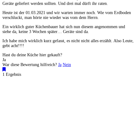
Geräte geliefert werden sollten. Und drei mal dürft ihr raten.
Heute ist der 01.03.2021 und wir warten immer noch. Wie vom Erdboden
verschluckt, man hörte nie wieder was vom dem Herrn.
Ein wirklich guter Küchenbauer hat sich nun diesem angenommen und
siehe da, keine 3 Wochen später… Geräte sind da.
Ich habe mich wirklich kurz gefasst, es nicht nicht alles erzählt. Also Leute,
gebt acht!!!!
Hast du deine Küche hier gekauft?
Ja
War diese Bewertung hilfreich?
Ja
Nein
1 Ergebnis
Küchenstudios
Küchenstudio finden
Empfehlung anfordern
Küchenstudios:
Berlin
,
Hamburg
,
München
,
Vorarlberg
,
Oberösterreich
,
Wien
,
Düsseldorf
,
Frankfurt
,
Köln
,
Stuttgart
,
Franke
,
Siemens
Gutscheine:
Ikea Gutscheine
,
XXXLutz Gutscheine
,
Dyson Gutscheine
,
toom
Gutscheine
,
Baur Gutscheine
,
MyRobotcenter Gutscheine
,
Höffner Gutscheine
Inspiration & Infos
Küchenplanung