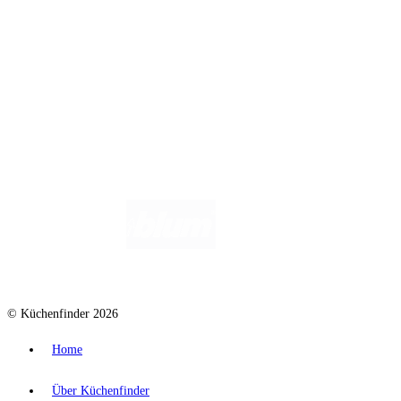
Wir helfen dir gerne weiter. Du erreichst uns unter
info@kuechenfinder.com
.
Hast du Fragen?
© Küchenfinder 2026
Home
Über Küchenfinder