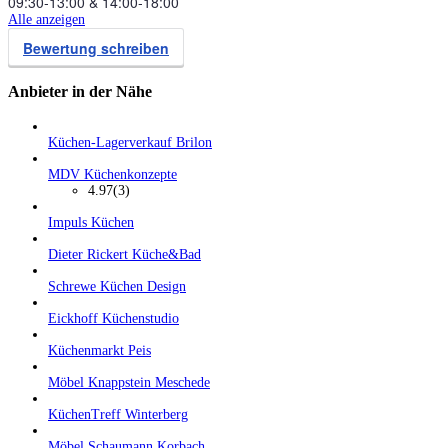
09:30‑13:00
&
14:00‑18:00
Alle anzeigen
Bewertung schreiben
Anbieter in der Nähe
Küchen-Lagerverkauf Brilon
MDV Küchenkonzepte
4.97
(3)
Impuls Küchen
Dieter Rickert Küche&Bad
Schrewe Küchen Design
Eickhoff Küchenstudio
Küchenmarkt Peis
Möbel Knappstein Meschede
KüchenTreff Winterberg
Möbel Schaumann Korbach