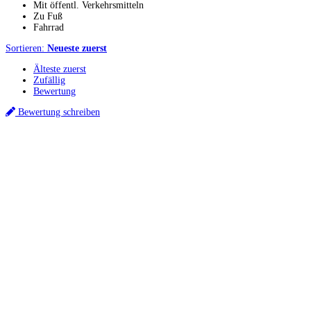
Mit öffentl. Verkehrsmitteln
Zu Fuß
Fahrrad
Sortieren:
Neueste zuerst
Älteste zuerst
Zufällig
Bewertung
Bewertung schreiben
Küchenstudio finden
Empfehlung anfordern
Küchenstudios
Küchenstudios:
Berlin
,
Hamburg
,
München
,
Vorarlberg
,
Oberösterreich
,
Wien
,
Düss
Gutscheine:
Ikea Gutscheine
,
XXXLutz Gutscheine
,
Dyson Gutscheine
,
toom Gutsc
Küchenplanung
Küchen Reinigung
Inspiration & Infos
Küchen-Ratgeber
Über Küchenfinder
Hilfe/FAQ
Badratgeber.com
Infos für Anbieter
Werben auf Küchenfinder: Top-Platzierung für Ihr Küchenstudio
Für Küchenexperten
Küchenstudio eintragen
Anbieter-Login