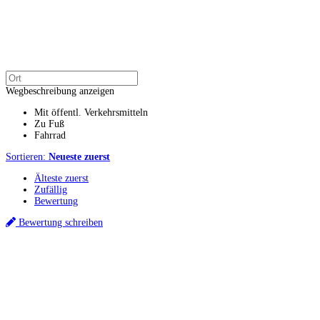
Wegbeschreibung anzeigen
Mit öffentl. Verkehrsmitteln
Zu Fuß
Fahrrad
Sortieren:
Neueste zuerst
Älteste zuerst
Zufällig
Bewertung
Bewertung schreiben
Küchenstudios
Küchenstudio finden
Empfehlung anfordern
Küchenstudios:
Berlin
,
Hamburg
,
München
,
Vorarlberg
,
Oberösterreich
,
Wien
,
Düsseldorf
,
Frankfurt
,
Köln
,
Stuttgart
,
Franke
,
Siemens
Gutscheine:
Ikea Gutscheine
,
XXXLutz Gutscheine
,
Dyson Gutscheine
,
toom
Gutscheine
,
Baur Gutscheine
,
MyRobotcenter Gutscheine
,
Höffner Gutscheine