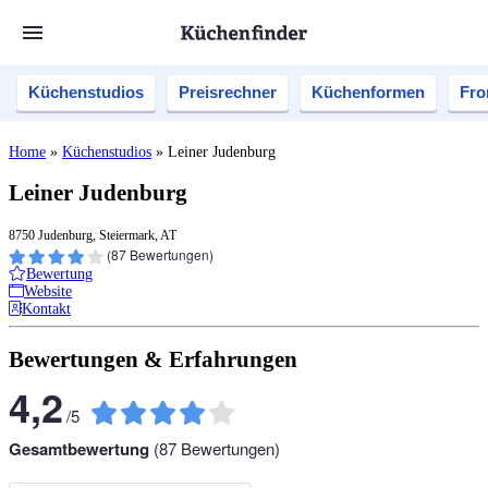
Küchenstudios
Preisrechner
Küchenformen
Fro
Home
»
Küchenstudios
»
Leiner Judenburg
Leiner Judenburg
8750 Judenburg, Steiermark, AT
(
87
Bewertungen)
Bewertung
Website
Kontakt
Bewertungen & Erfahrungen
4,2
/
5
Gesamtbewertung
(
87
Bewertungen)