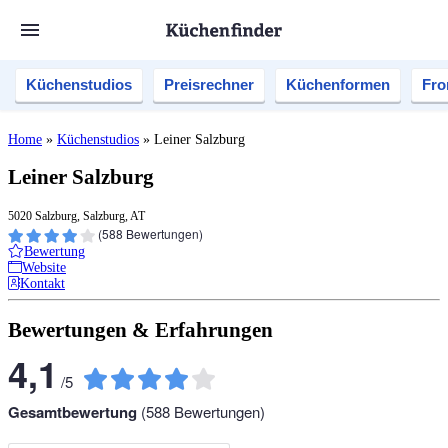
Küchenstudios
Preisrechner
Küchenformen
Fro
Home
»
Küchenstudios
»
Leiner Salzburg
Leiner Salzburg
5020 Salzburg, Salzburg, AT
(
588
Bewertungen)
Bewertung
Website
Kontakt
Bewertungen & Erfahrungen
4,1
/
5
Gesamtbewertung
(
588
Bewertungen)