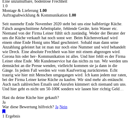
Eine unzumutbare, bodenlose Frechheit
1.0
Montage & Lieferung
1.00
Auftragsabwicklung & Kommunikation
1.00
Seit nunmehr Ende November 2020 steht bei uns eine halbfertige Küche.
Falsch ausgeschnittene Arbeitsplatte, fehlende Geräte, kein Wasser etc.
Niemand von der Firma Leiner fühlt sich zuständig. Weder der Berater der
uns die Küche verkauft hat noch sonst wer. Beim Küchenverkauf wird
einem ohne Ende Honig ums Maul geschmiert. Sobald man dann seine
Anzahlung geleistet hat ist man nur noch eine Nummer und wird behandelt
wie Dreck. Eine absolute Frechheit was hier mit einem abgezogen wird.
Corona hin oder her- Kommunikation ist alles. Und hier fehlt es der Firma
Leiner ohne Ende. Mit Kundenservice hat das nichts zu tun. Wir werden uns
demnächst an die Presse wenden, vielleicht kommen sie ja dann in die
Gänge. In jedem Fall werden wir vom Kaufvertrag zurücktreten. Echt
traurig wie hier mit Menschen umgegangen wird. Ich kann jedem nur raten,
bei der Firma Leiner keine Küche zu kaufen. Wir sind mehr als entäuscht.
Auch nach zahlreichen Emails und Anrufen kümmert sich niemand um uns.
Und hier geht es nicht um 50-100€ sondern wir lassen hier richtig Geld…
Hast du deine Küche hier gekauft?
Ja
War diese Bewertung hilfreich?
Ja
Nein
1 Ergebnis